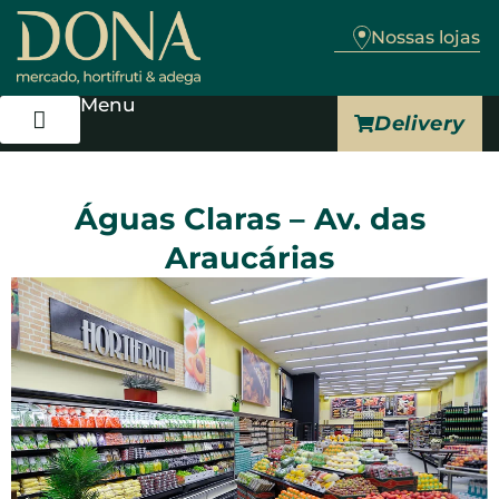
Nossas lojas
Menu
Delivery
Trabalhe Conosco
Águas Claras – Av. das
Araucárias