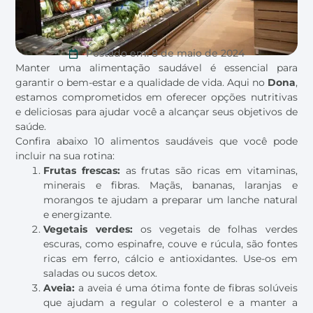
Postado em:
8 de maio de 2024
Manter uma alimentação saudável é essencial para
garantir o bem-estar e a qualidade de vida. Aqui no
Dona
,
estamos comprometidos em oferecer opções nutritivas
e deliciosas para ajudar você a alcançar seus objetivos de
saúde.
Confira abaixo 10 alimentos saudáveis que você pode
incluir na sua rotina:
Frutas frescas:
as frutas são ricas em vitaminas,
minerais e fibras. Maçãs, bananas, laranjas e
morangos te ajudam a preparar um lanche natural
e energizante.
Vegetais verdes:
os vegetais de folhas verdes
escuras, como espinafre, couve e rúcula, são fontes
ricas em ferro, cálcio e antioxidantes. Use-os em
saladas ou sucos detox.
Aveia:
a aveia é uma ótima fonte de fibras solúveis
que ajudam a regular o colesterol e a manter a