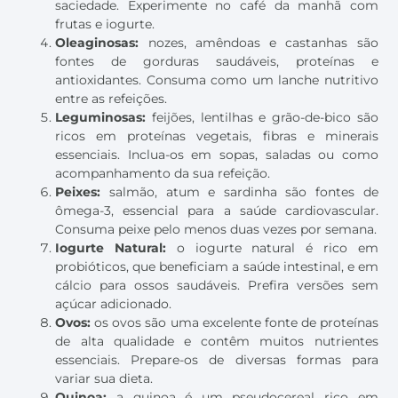
saciedade. Experimente no café da manhã com
frutas e iogurte.
Oleaginosas:
n
ozes, amêndoas e castanhas são
fontes de gorduras saudáveis, proteínas e
antioxidantes. Consuma como um lanche nutritivo
entre as refeições.
Leguminosas:
feijões, lentilhas e grão-de-bico são
ricos em proteínas vegetais, fibras e minerais
essenciais. Inclua-os em sopas, saladas ou como
acompanhamento da sua refeição.
Peixes:
salmão, atum e sardinha são fontes de
ômega-3, essencial para a saúde cardiovascular.
Consuma peixe pelo menos duas vezes por semana.
Iogurte Natural:
o iogurte natural é rico em
probióticos, que beneficiam a saúde intestinal, e em
cálcio para ossos saudáveis. Prefira versões sem
açúcar adicionado.
Ovos:
os ovos são uma excelente fonte de proteínas
de alta qualidade e contêm muitos nutrientes
essenciais. Prepare-os de diversas formas para
variar sua dieta.
Quinoa:
a quinoa é um pseudocereal rico em