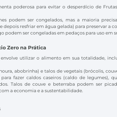
nta poderosa para evitar o desperdício de Fruta
mes podem ser congelados, mas a maioria precis
depois resfriar em água gelada) para preservar a cor,
 podem ser congeladas em pedaços para uso em sm
cio Zero na Prática
o envolve utilizar o alimento em sua totalidade, i
ura, abobrinha) e talos de vegetais (brócolis, couve
 para fazer caldos caseiros (caldo de legumes), q
zados. Talos de couve e beterraba podem ser pica
com a economia e a sustentabilidade.
s