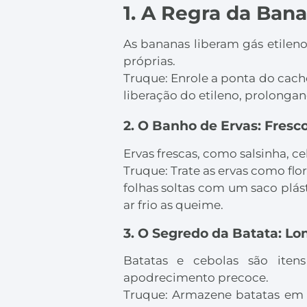
1. A Regra da Ban
As bananas liberam gás etilen
próprias.
Truque: Enrole a ponta do cacho
liberação do etileno, prolongan
2. O Banho de Ervas: Fres
Ervas frescas, como salsinha, 
Truque: Trate as ervas como f
folhas soltas com um saco plást
ar frio as queime.
3. O Segredo da Batata: Lo
Batatas e cebolas são ite
apodrecimento precoce.
Truque: Armazene batatas em u