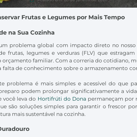
nservar Frutas e Legumes por Mais Tempo
de na Sua Cozinha
 um problema global com impacto direto no nosso
de frutas, legumes e verduras (FLV) que estrag
no orçamento familiar. Com a correria do cotidiano,
 falta de conhecimento sobre o armazenamento corr
ste problema é mais simples e acessível do que 
eparo podem prolongar significativamente a vida 
e você leva do
Hortifrúti do Dona
permaneçam por ma
que são soluções simples para garantir o frescor p
ura mais sustentável na cozinha.
 Duradouro