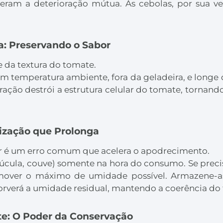
eram a deterioração mútua. As cebolas, por sua 
a: Preservando o Sabor
e da textura do tomate.
 temperatura ambiente, fora da geladeira, e longe d
eração destrói a estrutura celular do tomate, tornan
nização que Prolonga
ar é um erro comum que acelera o apodrecimento.
, rúcula, couve) somente na hora do consumo. Se preci
remover o máximo de umidade possível. Armazene
orverá a umidade residual, mantendo a coerência do 
te: O Poder da Conservação