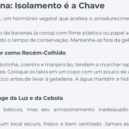
ana: Isolamento é a Chave
o, um hormônio vegetal que acelera o amadureciment
 de bananas (a coroa) com filme plástico ou papel a
do o tempo de conservação. Mantenha-as fora da gela
cor como Recém-Colhido
cebolinha, coentro e manjericão, tendem a murchar r
lores. Coloque os talos em um copo com um pouco de 
ico antes de levar à geladeira. A água mantém a hidr
nge da Luz e da Cebola
ns básicos, mas seu armazenamento inadequad
m local escuro, fresco e bem ventilado. Jamais as