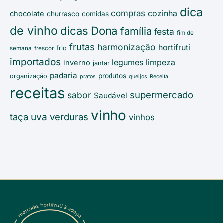
dica
compras
cozinha
chocolate
churrasco
comidas
de vinho
Dona
dicas
família
festa
fim de
frutas
harmonização
hortifruti
frio
semana
frescor
importados
legumes
limpeza
inverno
jantar
padaria
produtos
organização
pratos
queijos
Receita
receitas
supermercado
sabor
Saudável
vinho
uva
taça
verduras
vinhos