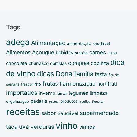
Tags
adega
Alimentação
alimentação saudável
Alimentos
Açougue
carnes
bebidas
casa
brasília
dica
compras
cozinha
chocolate
churrasco
comidas
de vinho
Dona
dicas
família
festa
fim de
frutas
harmonização
hortifruti
frio
semana
frescor
importados
legumes
limpeza
inverno
jantar
padaria
produtos
organização
pratos
queijos
Receita
receitas
supermercado
sabor
Saudável
vinho
uva
taça
verduras
vinhos