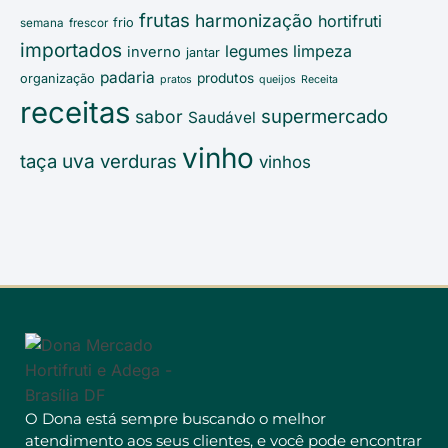
frutas
harmonização
hortifruti
frio
semana
frescor
importados
legumes
limpeza
inverno
jantar
padaria
produtos
organização
pratos
queijos
Receita
receitas
supermercado
sabor
Saudável
vinho
uva
taça
verduras
vinhos
O Dona está sempre buscando o melhor
atendimento aos seus clientes, e você pode encontrar