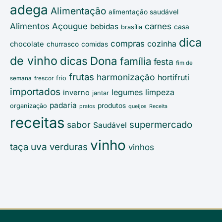
adega
Alimentação
alimentação saudável
Alimentos
Açougue
carnes
bebidas
casa
brasília
dica
compras
cozinha
chocolate
churrasco
comidas
de vinho
Dona
dicas
família
festa
fim de
frutas
harmonização
hortifruti
frio
semana
frescor
importados
legumes
limpeza
inverno
jantar
padaria
produtos
organização
pratos
queijos
Receita
receitas
supermercado
sabor
Saudável
vinho
uva
taça
verduras
vinhos