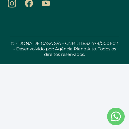
©
- DONA DE CASA S/A - CNPJ: 11.832.478/0001-02
- Desenvolvido por:
Agência Plano Alto
. Todos os
direitos reservados.